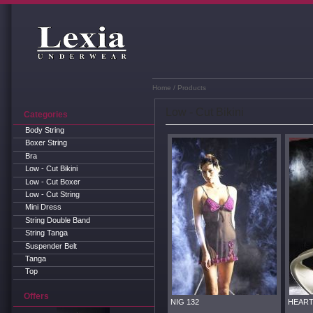
Home
/ Products
Low - Cut Bikini
Categories
Body String
Boxer String
Bra
Low - Cut Bikini
Low - Cut Boxer
Low - Cut String
Mini Dress
String Double Band
String Tanga
Suspender Belt
Tanga
Top
Offers
NIG 132
HEART