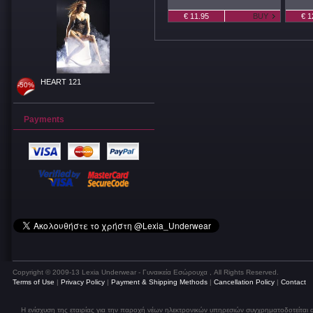
€ 11.95
BUY
€ 1
HEART 121
-50%
Payments
Copyright © 2009-13 Lexia Underwear - Γυναικεία Εσώρουχα , All Rights Reserved.
Terms of Use
|
Privacy Policy
|
Payment & Shipping Methods
|
Cancellation Policy
|
Contact
Η ενίσχυση της εταιρίας για την παροχή νέων ηλεκτρονικών υπηρεσιών συγχρηματοδοτείται