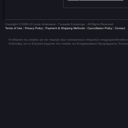
Copyright © 2009-13 Lexia Underwear - Γυναικεία Εσώρουχα , All Rights Reserved.
Terms of Use
|
Privacy Policy
|
Payment & Shipping Methods
|
Cancellation Policy
|
Contact
Η ενίσχυση της εταιρίας για την παροχή νέων ηλεκτρονικών υπηρεσιών συγχρηματοδοτείται
Ανάπτυξης και το Ελληνικό Δημόσιο στο πλαίσιο του Επιχειρησιακού Προγράμματος ‘Κοινων