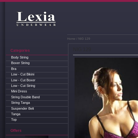
Home
/ NIG 129
NIG 129
Categories
Body String
Boxer String
Bra
Low - Cut Bikini
Low - Cut Boxer
Low - Cut String
Mini Dress
String Double Band
String Tanga
Suspender Belt
Tanga
Top
Offers