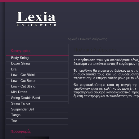
Αρχική
/ Πολιτική Ακύρωσης
Πολιτική Ακύρωσης
Κατηγορίες
Body String
Σε περίπτωση που, για οποιοδήποτε λόγο, 
Boxer String
δικαίωμα να το κάνετε εντός 5 εργάσιμων 
Bra
Τα προϊόντα θα πρέπει να βρίσκονται στη
η συσκευασία τους και να συνοδεύοντα
Low - Cut Bikini
περίπτωση θα επιβαρυνθείτε μόνο με το κ
Low - Cut Boxer
Θα παρακαλούσαμε κατά τη στιγμή της
Low - Cut String
προϊόντων είναι σε καλή κατάσταση (π.χ.
Mini Dress
παρατηρηθεί σοβαρό κατασκευαστικό πρόβ
άμεση επιστροφή και αντικατάσταση του πρ
String Double Band
String Tanga
Suspender Belt
Tanga
Top
Προσφορές