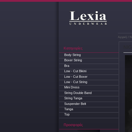
Αρχική
/ N
NIG
Κατηγορίες
Body String
Boxer String
Bra
Low - Cut Bikini
Low - Cut Boxer
Low - Cut String
Mini Dress
String Double Band
String Tanga
Suspender Belt
Tanga
Top
Προσφορές