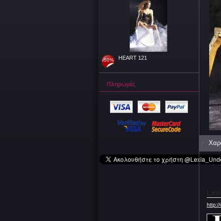
HEART 121
-50%
Πληρωμές
Χαρ
Lex
http:/