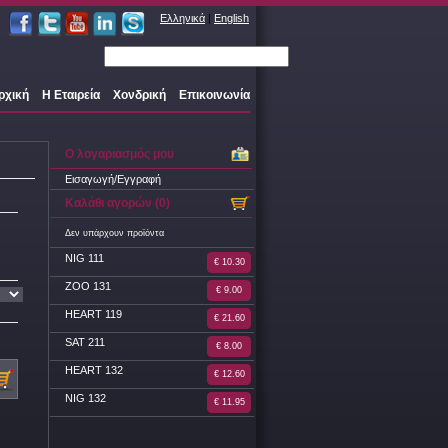
Ελληνικά
|
English
ρχική
Η Εταιρεία
Χονδρική
Επικοινωνία
Ο λογαριασμός μου
Εισαγωγή/Εγγραφή
Καλάθι αγορών (0)
Δεν υπάρχουν προϊόντα
NIG 111
€ 10.30
ZOO 131
€ 9.00
HEART 119
€ 21.60
SAT 211
€ 8.00
HEART 132
€ 12.60
NIG 132
€ 11.95