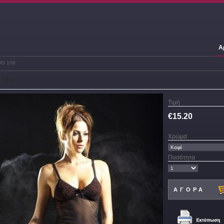
Α
IG 108
 108
Τιμή
€
15.20
Χρώμα
Ποσότητα