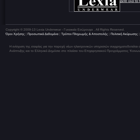
Δείτε όλα τα
Copyright © 2009-13 Lexia Underwear - Γυναικεία Εσώρουχα , All Rights Reserved.
Όροι Χρήσης
|
Προσωπικά Δεδομένα
|
Τρόποι Πληρωμής & Αποστολής
|
Πολιτική Ακύρωσης
Η ενίσχυση της εταιρίας για την παροχή νέων ηλεκτρονικών υπηρεσιών συγχρηματοδοτείται
Ανάπτυξης και το Ελληνικό Δημόσιο στο πλαίσιο του Επιχειρησιακού Προγράμματος ‘Κοινων