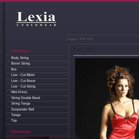
Αρχική
/ SAT 106
SAT 106
Κατηγορίες
Body String
Boxer String
Bra
Low - Cut Bikini
Low - Cut Boxer
Low - Cut String
Mini Dress
String Double Band
String Tanga
Suspender Belt
Tanga
Top
Προσφορές