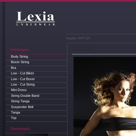
Αρχική
/ SAT 120
SAT 120
Κατηγορίες
Body String
Boxer String
Bra
Low - Cut Bikini
Low - Cut Boxer
Low - Cut String
Mini Dress
String Double Band
String Tanga
Suspender Belt
Tanga
Top
Προσφορές