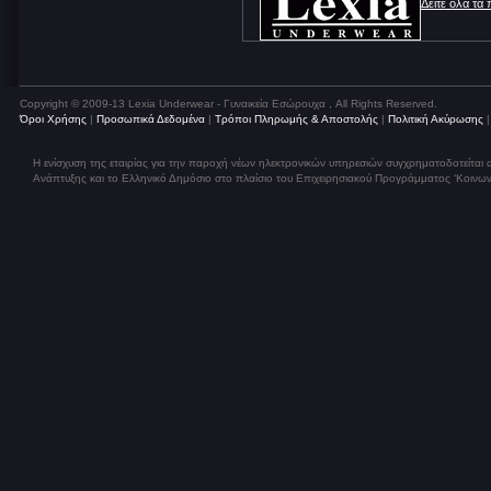
Δείτε όλα τα
Copyright © 2009-13 Lexia Underwear - Γυναικεία Εσώρουχα , All Rights Reserved.
Όροι Χρήσης
|
Προσωπικά Δεδομένα
|
Τρόποι Πληρωμής & Αποστολής
|
Πολιτική Ακύρωσης
Η ενίσχυση της εταιρίας για την παροχή νέων ηλεκτρονικών υπηρεσιών συγχρηματοδοτείται
Ανάπτυξης και το Ελληνικό Δημόσιο στο πλαίσιο του Επιχειρησιακού Προγράμματος ‘Κοινων