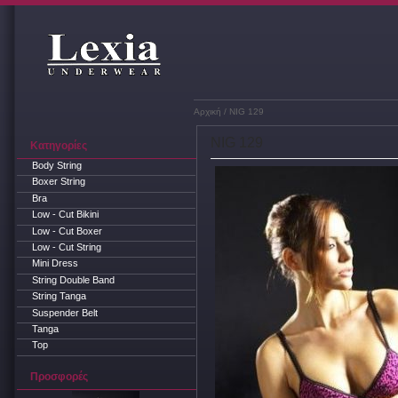
Αρχική
/ NIG 129
NIG 129
Κατηγορίες
Body String
Boxer String
Bra
Low - Cut Bikini
Low - Cut Boxer
Low - Cut String
Mini Dress
String Double Band
String Tanga
Suspender Belt
Tanga
Top
Προσφορές