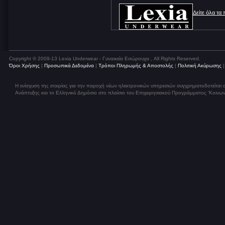
Δείτε όλα τα
Copyright © 2009-13 Lexia Underwear - Γυναικεία Εσώρουχα , All Rights Reserved.
Όροι Χρήσης
|
Προσωπικά Δεδομένα
|
Τρόποι Πληρωμής & Αποστολής
|
Πολιτική Ακύρωσης
Η ενίσχυση της εταιρίας για την παροχή νέων ηλεκτρονικών υπηρεσιών συγχρηματοδοτείται
Ανάπτυξης και το Ελληνικό Δημόσιο στο πλαίσιο του Επιχειρησιακού Προγράμματος ‘Κοινων